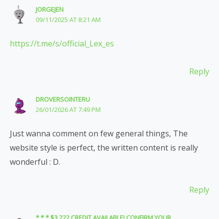
JORGEJEN
09/11/2025 AT 8:21 AM
https://t.me/s/official_Lex_es
Reply
DROVERSOINTERU
26/01/2026 AT 7:49 PM
Just wanna comment on few general things, The
website style is perfect, the written content is really
wonderful : D.
Reply
* * * $3,222 CREDIT AVAILABLE! CONFIRM YOUR