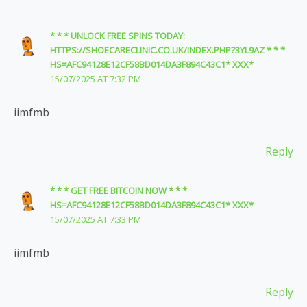
* * * UNLOCK FREE SPINS TODAY:
HTTPS://SHOECARECLINIC.CO.UK/INDEX.PHP?3YL9AZ * * *
HS=AFC94128E12CF58BD014DA3F894C43C1* ХХХ*
15/07/2025 AT 7:32 PM
iimfmb
Reply
* * * GET FREE BITCOIN NOW * * *
HS=AFC94128E12CF58BD014DA3F894C43C1* ХХХ*
15/07/2025 AT 7:33 PM
iimfmb
Reply