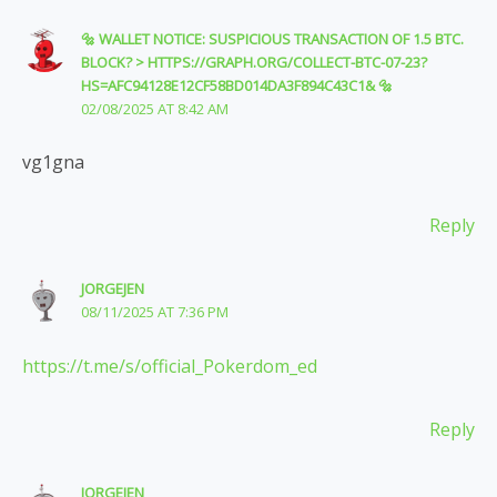
🔩 WALLET NOTICE: SUSPICIOUS TRANSACTION OF 1.5 BTC.
BLOCK? > HTTPS://GRAPH.ORG/COLLECT-BTC-07-23?
HS=AFC94128E12CF58BD014DA3F894C43C1& 🔩
02/08/2025 AT 8:42 AM
vg1gna
Reply
JORGEJEN
08/11/2025 AT 7:36 PM
https://t.me/s/official_Pokerdom_ed
Reply
JORGEJEN