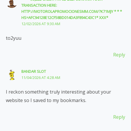
TRANSACTION HERE:
HTTP://MOTOROLAPROMOCIONESMM.COM/?K71MJY * * *
HS=AFC94128E12CF58BD014DA3F894C43C1* ХХХ*
12/02/2026 AT 9:30 AM
to2yuu
Reply
BANDAR SLOT
11/04/2026 AT 4:28 AM
I reckon something truly interesting about your
website so I saved to my bookmarks.
Reply