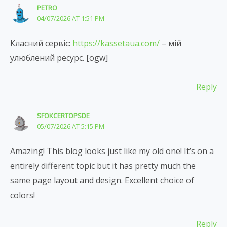
PETRO
04/07/2026 AT 1:51 PM
Класний сервіс:
https://kassetaua.com/
– мій
улюблений ресурс. [ogw]
Reply
SFOKCERTOPSDE
05/07/2026 AT 5:15 PM
Amazing! This blog looks just like my old one! It’s on a
entirely different topic but it has pretty much the
same page layout and design. Excellent choice of
colors!
Reply