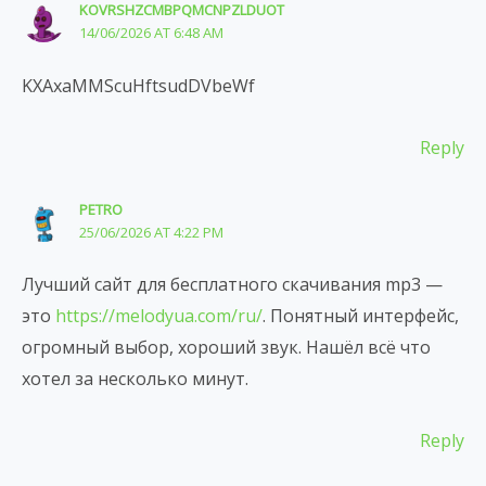
KOVRSHZCMBPQMCNPZLDUOT
14/06/2026 AT 6:48 AM
KXAxaMMScuHftsudDVbeWf
Reply
PETRO
25/06/2026 AT 4:22 PM
Лучший сайт для бесплатного скачивания mp3 —
это
https://melodyua.com/ru/
. Понятный интерфейс,
огромный выбор, хороший звук. Нашёл всё что
хотел за несколько минут.
Reply