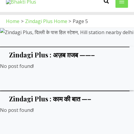
Search
to
MAI
content
ME
Home
Zindagi Plus Home
Page 5
Zindagi Plus : अज़ब ग़जब ——–
No post found!
Zindagi Plus : काम की बात —–
No post found!