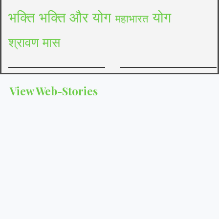
भक्ति
भक्ति और योग
योग
महाभारत
श्रावण मास
भारतीय त्योहारों की
अयोध्या दीपोत्सव
View Web-Stories
परंपरा
2025
मन का नियंत्र
भारतीय
त्योहारों
की
परंपरा