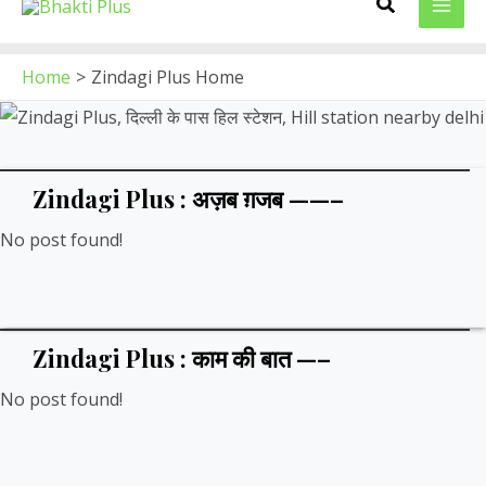
Search
to
MAI
content
ME
Home
Zindagi Plus Home
Zindagi Plus : अज़ब ग़जब ——–
No post found!
Zindagi Plus : काम की बात —–
No post found!