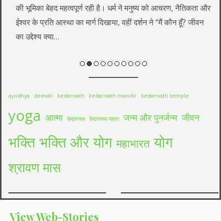
भारत विविधताओं क
हद महत्वपूर्ण रही है। धर्म ने मनुष्य को आचरण, नैतिकता और
अनोखी परंपराएँ ह
ि आस्था का मार्ग दिखाया, वहीं दर्शन ने “मैं कौन हूँ? जीवन
जुड़े त्योहार मनाए
या…
सामाजिक एकता
ayodhya
deevali
kedarnath
kedarnath mandir
kedarnath temple
yoga
आत्मा
जन्म और पुनर्जन्म
जीवन
केदारनाथ
केदारनाथ यात्रा
भक्ति
भक्ति और योग
योग
महाभारत
श्रावण मास
भारतीय त्योहारों की
अयोध्या दीपोत्सव
View Web-Stories